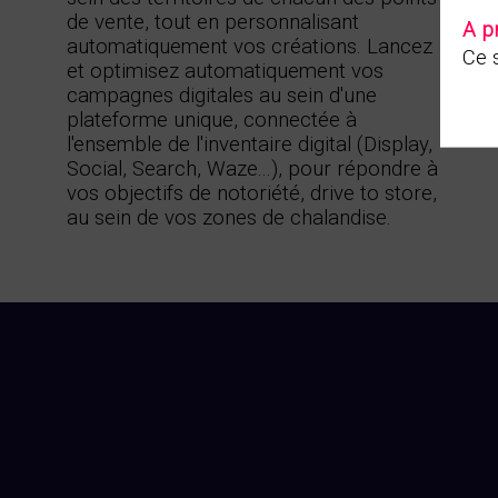
de vente, tout en personnalisant
A p
automatiquement vos créations. Lancez
Ce s
et optimisez automatiquement vos
campagnes digitales au sein d'une
plateforme unique, connectée à
l'ensemble de l'inventaire digital (Display,
Social, Search, Waze...), pour répondre à
vos objectifs de notoriété, drive to store,
au sein de vos zones de chalandise.