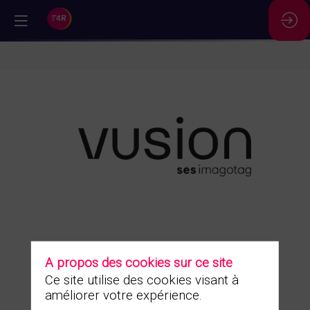
//
SES-
imagotag
A propos des cookies sur ce site
Description
Ce site utilise des cookies visant à
Demander
un RDV
améliorer votre expérience.
A propos de SES-imagotag et de