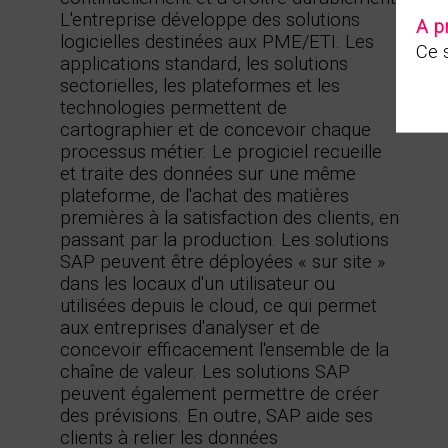
L'entreprise développe des solutions
A p
logicielles destinées aux PME/ETI. Les
Ce s
applications standard, les solutions
sectorielles, les plateformes et les
technologies permettent de
cartographier et de concevoir chaque
processus métier. Le progiciel recueille
et traite des données sur une même
plateforme, de l'achat des matières
premières à la satisfaction des clients, en
passant par la production. Les solutions
SAP peuvent être déployées « sur site »
dans les locaux d'un utilisateur ou
utilisées depuis le cloud, ce qui permet
aux entreprises d'analyser et de
concevoir efficacement l'ensemble de la
chaîne de valeur. Les solutions SAP
peuvent également permettre de créer
des prévisions. En outre, SAP aide ses
clients à relier les données