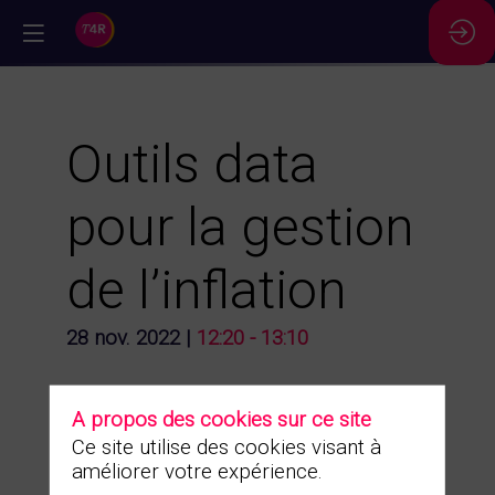
//
Outils data
pour la gestion
de l’inflation
28 nov. 2022
|
12:20
-
13:10
A propos des cookies sur ce site
Ce site utilise des cookies visant à
améliorer votre expérience.