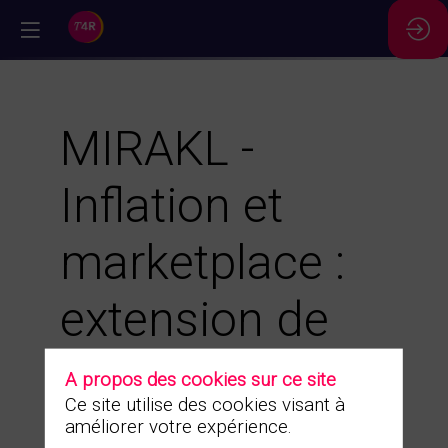
//
MIRAKL -
Inflation et
marketplace :
extension de
l'offre et
A propos des cookies sur ce site
Ce site utilise des cookies visant à
flexibilisation
améliorer votre expérience.