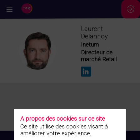
//
Laurent
Delannoy
Inetum
LD
Directeur de
marché Retail
A propos des cookies sur ce site
Ce site utilise des cookies visant à
améliorer votre expérience.