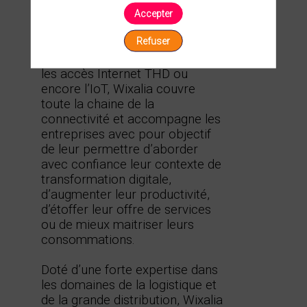
digitale.
Accepter
Refuser
Spécialisée dans les
infrastructures réseaux, le WiFi,
les accès Internet THD ou
encore l’IoT, Wixalia couvre
toute la chaine de la
connectivité et accompagne les
entreprises avec pour objectif
de leur permettre d’aborder
avec confiance leur contexte de
transformation digitale,
d’augmenter leur productivité,
d’étoffer leur offre de services
ou de mieux maitriser leurs
consommations.
Doté d’une forte expertise dans
les domaines de la logistique et
de la grande distribution, Wixalia