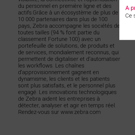
du personnel en première ligne et des
A p
actifs.Grâce à un écosystème de plus de
Ce s
10 000 partenaires dans plus de 100
pays, Zebra accompagne les sociétés de
toutes tailles (94 % font partie du
classement Fortune 100) avec un
portefeuille de solutions, de produits et
de services, mondialement reconnus, qui
permettent de digitaliser et d’automatiser
les workflows. Les chaînes
d'approvisionnement gagnent en
dynamisme, les clients et les patients
sont plus satisfaits, et le personnel plus
engagé. Les innovations technologiques
de Zebra aident les entreprises à
détecter, analyser et agir en temps réel.
Rendez-vous sur www.zebra.com