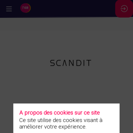
//
Scandit
Description
A propos des cookies sur ce site
Demander
un RDV
Donnez des superpouvoirs à
Ce site utilise des cookies visant à
vos collaborateurs et à vos
améliorer votre expérience.
clients.