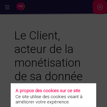
//
Le Client,
acteur de la
monétisation
de sa donnée
par Auchan et
A propos des cookies sur ce site
Ce site utilise des cookies visant à
Naomi
améliorer votre expérience.