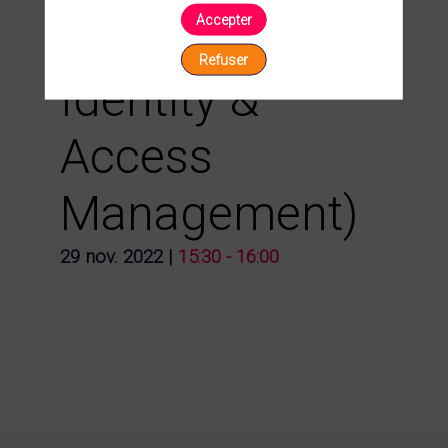
Accepter
(Customer
Refuser
Identity &
Access
Management)
29 nov. 2022
|
15:30
-
16:00