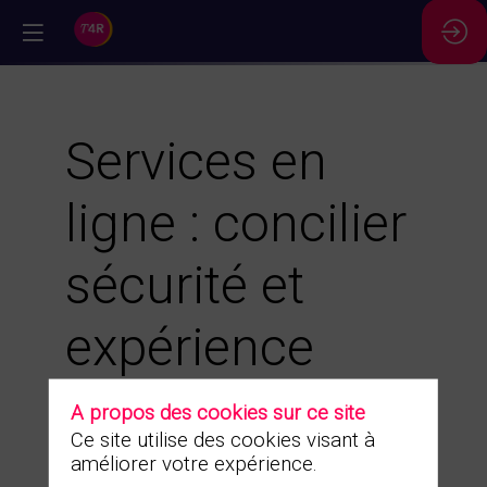
//
Services en
ligne : concilier
sécurité et
expérience
utilisateur
A propos des cookies sur ce site
Ce site utilise des cookies visant à
grâce au CIAM
améliorer votre expérience.