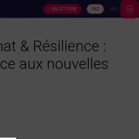
BILLETTERIE
FAQ
FR
EN
t & Résilience :
âce aux nouvelles