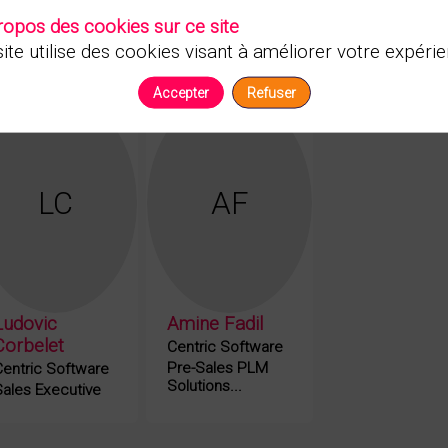
ropos des cookies sur ce site
ite utilise des cookies visant à améliorer votre expérie
Accepter
Refuser
LC
AF
Ludovic
Amine
Fadil
Corbelet
Centric Software
Pre-Sales PLM
Centric Software
Solutions...
Sales Executive