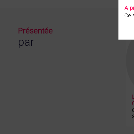
A p
Ce s
Présentée
par