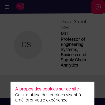
//
David
Simchi
Levi
MIT
Professor of
DSL
Engineering
Systems,
Business and
Supply Chain
Analytics
A propos des cookies sur ce site
Ce site utilise des cookies visant à
améliorer votre expérience.