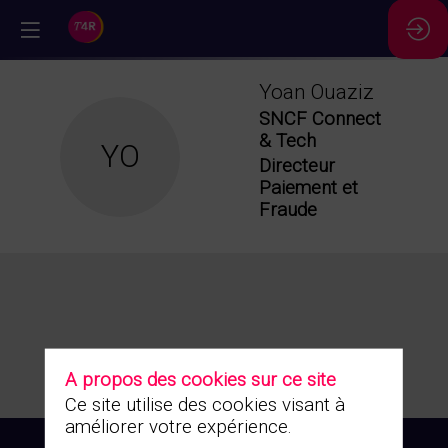
//
Yoan
Ouaziz
SNCF Connect
& Tech
YO
Directeur
Paiement et
Fraude
A propos des cookies sur ce site
Ce site utilise des cookies visant à
améliorer votre expérience.