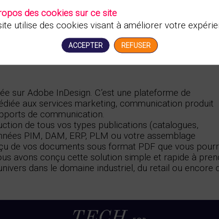
ropos des cookies sur ce site
ite utilise des cookies visant à améliorer votre expérie
ACCEPTER
REFUSER
ée sur Adobe InDesign. C’est une plateforme de
dédiée aux services marketing, communication produit
upports de communication.
uction de tous vos types publications (catalogues,
données PIM, DAM, ERP, PLM ou votre assemblage
rçu de vos documents sous format PDF que vous pour
Nous avons conçu cette solution simple et rapide à pren
nivers dans le domaine industriel, du retail ou encore 