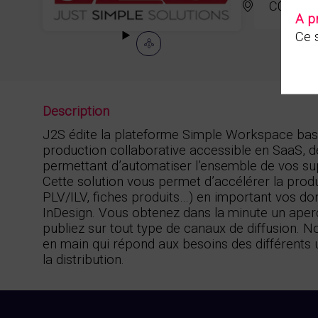
C01
A p
Ce s
Description
J2S édite la plateforme Simple Workspace bas
production collaborative accessible en SaaS, 
permettant d’automatiser l’ensemble de vos s
Cette solution vous permet d’accélérer la prod
PLV/ILV, fiches produits…) en important vos 
InDesign. Vous obtenez dans la minute un ape
publiez sur tout type de canaux de diffusion. 
en main qui répond aux besoins des différents u
la distribution.