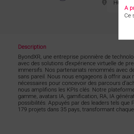
H67
A p
Ce s
Description
ByondXR, une entreprise pionnière de technolo
avec des solutions d'expérience virtuelle de p
immersifs. Nos partenariats renommés avec des
sans pareil. Nous nous engageons à offrir aux ma
nécessaires pour concevoir des parcours d’ach
nous amplifions les KPIs clés. Notre plateform
gamme, avatars IA, gamification, RA, IA générat
possibilités. Appuyés par des leaders tels que 
179 projets dans 35 pays, transformant chaque