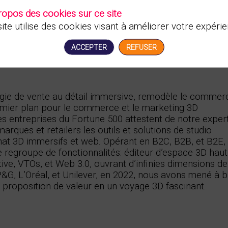
ropos des cookies sur ce site
ite utilise des cookies visant à améliorer votre expérie
ACCEPTER
REFUSER
gie de vente au détail immersive, remodèle le commer
remier plan pour le commerce et le marketing 3D
 entreprises du Fortune 500 attestent de notre exper
rques et retailers les outils et solutions de studio
at 3D immersifs et web. Opérant en B2C, B2B, et B2E,
e regroupe de fonctionnalités: éditeur d’espace 3D haut
ive, VTOs, et Web 3.0, ouvrant d’infinies dimensions de
P&G, L’Oréal, et Unilever, en 2022, nous avons mené à b
 proposition de valeur en un voyage 3D fascinant.