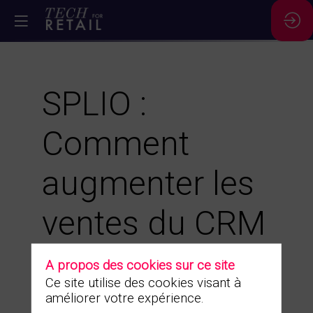
SPLIO :
Comment
augmenter les
ventes du CRM
avec une CDP
A propos des cookies sur ce site
Ce site utilise des cookies visant à
prédictive ?
améliorer votre expérience.