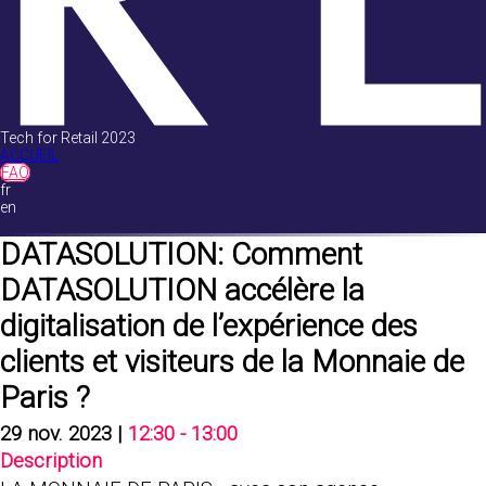
Tech for Retail 2023
ACCUEIL
FAQ
fr
en
DATASOLUTION: Comment
DATASOLUTION accélère la
digitalisation de l’expérience des
clients et visiteurs de la Monnaie de
Paris ?
29 nov. 2023
|
12:30
-
13:00
Description