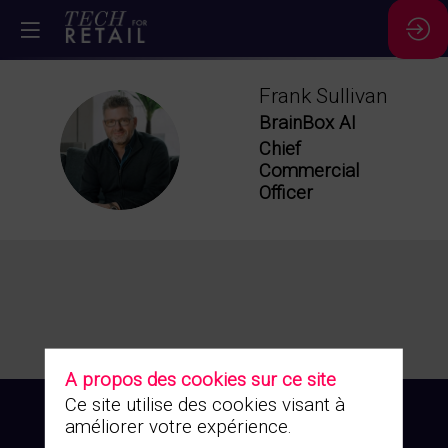
Frank
Sullivan
BrainBox AI
FS
Chief
Commercial
Officer
A propos des cookies sur ce site
Ce site utilise des cookies visant à
améliorer votre expérience.