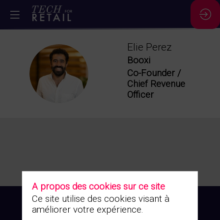
Elie
Perez
Booxi
EP
Co-Founder /
Chief Revenue
Officer
A propos des cookies sur ce site
Ce site utilise des cookies visant à
améliorer votre expérience.