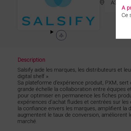
A37
A p
Ce s
Description
Salsify aide les marques, les distributeurs et le
digital shelf ».
Sa plateforme d’expérience produit, PXM, sert d
grande échelle la collaboration entre équipes et
pour optimiser en permanence les fiches produi
expériences d’achat fluides et centrées sur le
la confiance envers les marques, amplifient la d
augmentent le taux de conversion, améliorent le
marché.