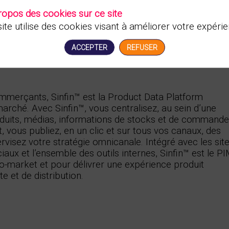
ropos des cookies sur ce site
ite utilise des cookies visant à améliorer votre expérie
ACCEPTER
REFUSER
mmerçants, Sinfin™ est la Product Data Platform
arché. Avec Sinfin™, vous centralisez, au sein d’une
uits, médias, informations de stocks et de commande
, vous publiez, en un clic et sur tous vos canaux, des
rvisez votre stratégie omnicanale. Intégré avec les sit
ux et l’ensemble des outils internes, Sinfin™ est le P
to-market et pour délivrer une expérience produit
e et de distribution.