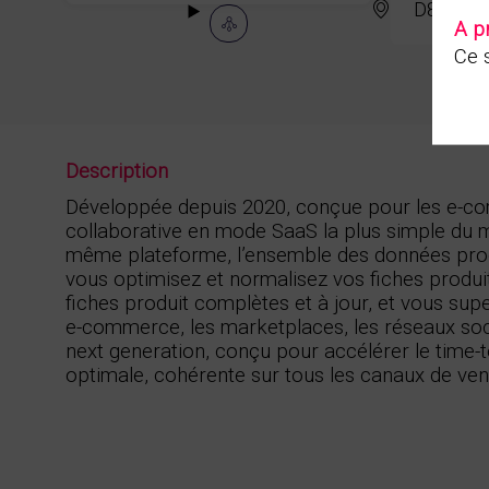
D80
A p
Ce s
Description
Développée depuis 2020, conçue pour les e-co
collaborative en mode SaaS la plus simple du m
même plateforme, l’ensemble des données prod
vous optimisez et normalisez vos fiches produit
fiches produit complètes et à jour, et vous supe
e-commerce, les marketplaces, les réseaux socia
next generation, conçu pour accélérer le time-
optimale, cohérente sur tous les canaux de vent