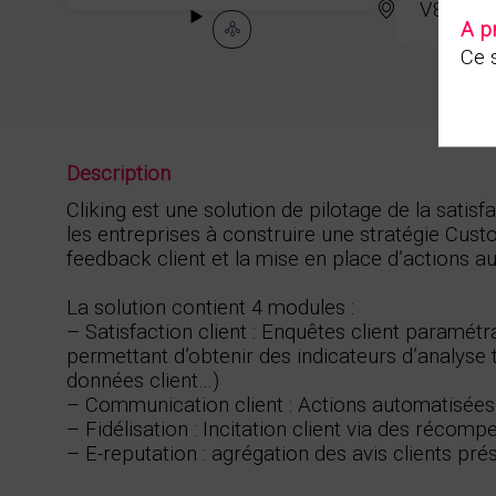
V81
A p
Ce s
Description
Cliking est une solution de pilotage de la satisfa
les entreprises à construire une stratégie Cus
feedback client et la mise en place d’actions a
La solution contient 4 modules :
– Satisfaction client : Enquêtes client paramét
permettant d’obtenir des indicateurs d’analyse
données client…)
– Communication client : Actions automatisées
– Fidélisation : Incitation client via des réco
– E-reputation : agrégation des avis clients pré