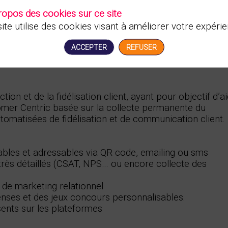
ropos des cookies sur ce site
ite utilise des cookies visant à améliorer votre expérie
ACCEPTER
REFUSER
ction et de la fidélisation client, ayant pour objectif d’a
tomer Centric basée sur la collecte permanente du
utomatisées de fidélisation et de communication client.
rables et adressables via QR code, emailing ou sms
 très détaillés (CSAT, NPS… ou encore collecte des
 de marketing relationnel
mpenses et des jeux concours personnalisables.
sents sur les plateformes