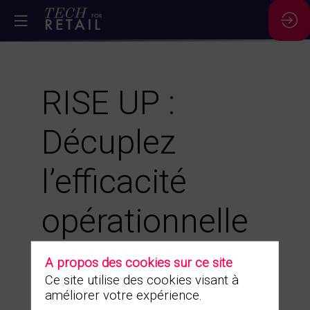
RISE UP :
Décuplez
l’efficacité
opérationnelle
et délivrez une
A propos des cookies sur ce site
Ce site utilise des cookies visant à
expérience
améliorer votre expérience.