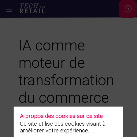
IA comme
moteur de
transformation
du commerce
28 nov. 2023
|
10:40
-
11:30
A propos des cookies sur ce site
Ce site utilise des cookies visant à
améliorer votre expérience.