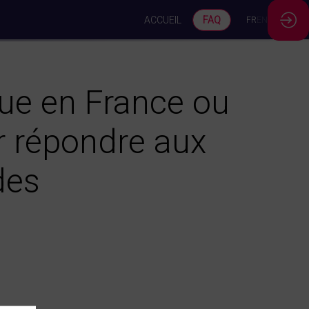
ACCUEIL
FAQ
FR
EN
que en France ou
r répondre aux
des