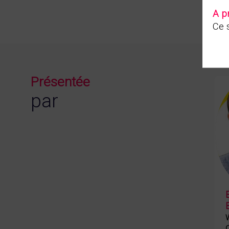
A p
Ce s
Présentée
par
C