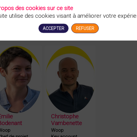
ropos des cookies sur ce site
ite utilise des cookies visant à améliorer votre expérie
ACCEPTER
REFUSER
EB
CV
Emilie
Christophe
Bodenant
Vambenette
Woop
Woop
hef de projet
Key account