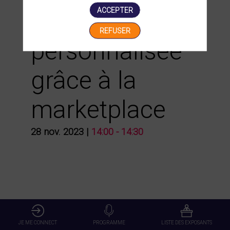
ACCEPTER
hautement
REFUSER
personnalisée
grâce à la
marketplace
28 nov. 2023
|
14:00
-
14:30
JE ME CONNECT
PROGRAMME
LISTE DES EXPOSANTS