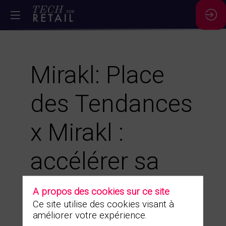
Mirakl: Place
des Tendances
x Mirakl :
accélérer sa
transformation
A propos des cookies sur ce site
Ce site utilise des cookies visant à
avec une offre
améliorer votre expérience.