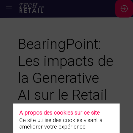
BearingPoint:
Les impacts de
la Generative
AI sur le Retail
28 nov. 2023
|
15:30
-
16:00
A propos des cookies sur ce site
Ce site utilise des cookies visant à
améliorer votre expérience.