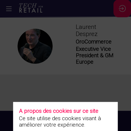
Laurent
Desprez
OroCommerce
LD
Executive Vice
President & GM
Europe
A propos des cookies sur ce site
Ce site utilise des cookies visant à
améliorer votre expérience.