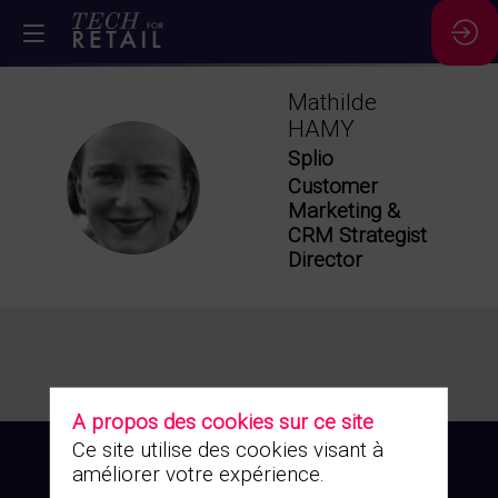
Mathilde
HAMY
Splio
MH
Customer
Marketing &
CRM Strategist
Director
A propos des cookies sur ce site
Ce site utilise des cookies visant à
améliorer votre expérience.