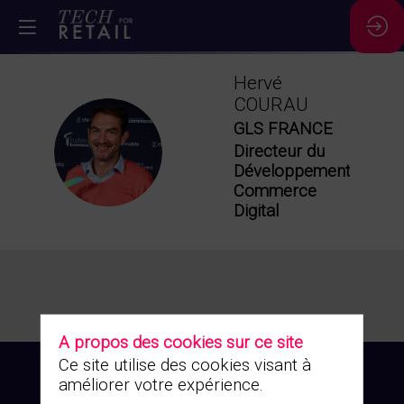
Hervé
COURAU
GLS FRANCE
HC
Directeur du
Développement
Commerce
Digital
A propos des cookies sur ce site
Ce site utilise des cookies visant à
améliorer votre expérience.