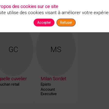
ropos des cookies sur ce site
ite utilise des cookies visant à améliorer votre expérie
Accepter
Refuser
GC
MS
gaelle
cuvelier
Milan
Sordet
uchan retail
Episto
Account
Executive