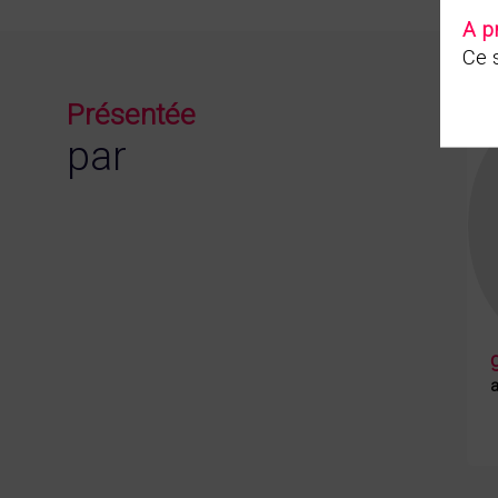
A p
Ce s
Présentée
par
a