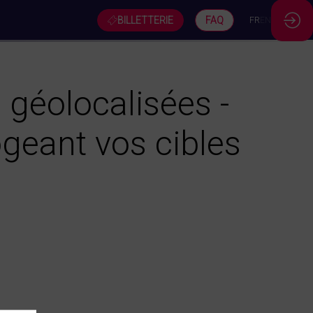
BILLETTERIE
FAQ
FR
EN
géolocalisées -
geant vos cibles