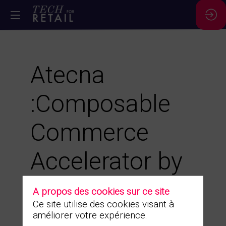
Atecna
:Composable
Commerce
Accelerator by
ATECNA-
A propos des cookies sur ce site
Ce site utilise des cookies visant à
Performez en
améliorer votre expérience.