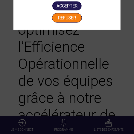
ACCEPTER
E-commerce et
REFUSER
optimisez
l’Efficience
Opérationnelle
de vos équipes
grâce à notre
accélérateur de
solutions Best
JE ME CONNECT
PROGRAMME
LISTE DES EXPOSANTS