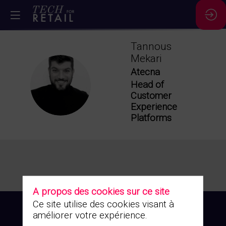
Tannous
Mekari
Atecna
TM
Head of
Customer
Experience
Platforms
A propos des cookies sur ce site
Ce site utilise des cookies visant à
améliorer votre expérience.