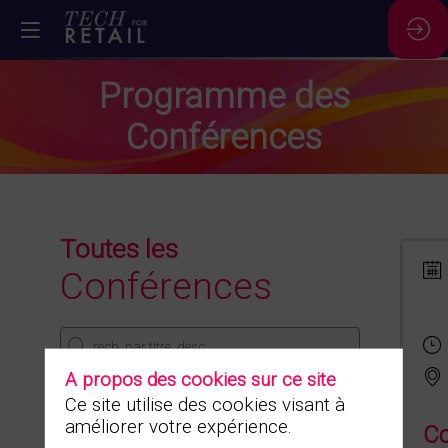
Programme des
Conférences
Toutes les
Conférences
A propos des cookies sur ce site
Dates
Ce site utilise des cookies visant à
28 nov.
29 nov.
améliorer votre expérience.
Co