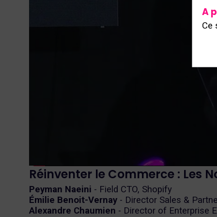
A p
Ce 
Réinventer le Commerce : Les N
Peyman Naeini
- Field CTO, Shopify
Émilie Benoit-Vernay
- Director Sales & Partn
Alexandre Chaumien
- Director of Enterprise