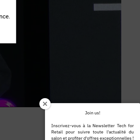
nce.
Join us!
Inscrivez-vous à la Newsletter Tech for
Retail pour suivre toute l'actualité du
salon et profiter d'offres exceptionnelles !