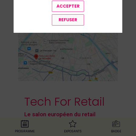
ACCEPTER
REFUSER
Tech For Retail
Le salon européen du retail
24-25 Novembre 2025
Paris Expo • Porte de Versailles •
PROGRAMME
EXPOSANTS
BADGE
Hall 4