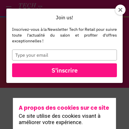
/*
*/
*/
/*
*/
Join us!
Inscrivez-vous à la Newsletter Tech for Retail pour suivre
INFORMATIONS
toute l'actualité du salon et profiter d'offres
exceptionnelles !
Type
PRATIQUES
your
email
S'inscrire
A propos des cookies sur ce site
Ce site utilise des cookies visant à
améliorer votre expérience.