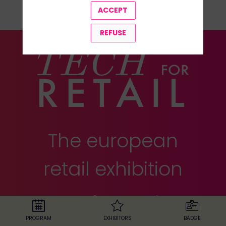
ACCEPT
ALL REPLAYS
REFUSE
The european
retail exhibition
24-25 november 2025
•
Paris Expo,
Porte de Versailles
PROGRAM
EXHIBITORS
BADGE