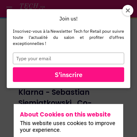
/*
*/
*/
/*
*/
Join us!
Inscrivez-vous à la Newsletter Tech for Retail pour suivre
toute l'actualité du salon et profiter d'offres
exceptionnelles !
Type
your
email
S'inscrire
Klarna - Sebastian
Siemiatkowski , Co-
founder & CEO
About Cookies on this website
Sebastian Siemiatkowski
- Co-founder
This website uses cookies to improve
& CEO, Klarna
your experience.