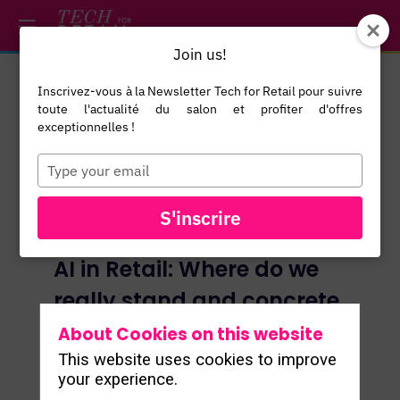
/*
*/
*/
/*
*/
Join us!
Inscrivez-vous à la Newsletter Tech for Retail pour suivre
toute l'actualité du salon et profiter d'offres
exceptionnelles !
Type
your
email
S'inscrire
AI in Retail: Where do we
really stand and concrete
About Cookies on this website
Benjamin Rey
- Director of Artificial
This website uses cookies to improve
Intelligence, ADEO
your experience.
Rodolphe Even
- Group IT Omnichannel