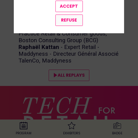
Director, LVMH
ACCEPT
Aurélie Bié
- Retail Business Principal,
Google Cloud
REFUSE
François-Xavier Sallé
- Partner,
Practice Retail & Consumer goods,
Boston Consulting Group (BCG)
Raphaël Kattan
- Expert Retail -
Maddyness - Directeur Général Associé
TalenCo, Maddyness
ALL REPLAYS
PROGRAM
EXHIBITORS
BADGE