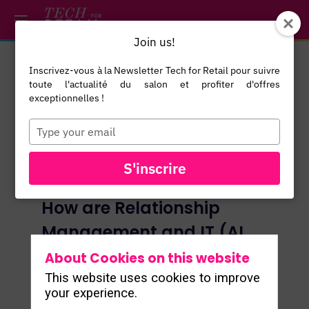
/*
*/
*/
/*
*/
Join us!
Inscrivez-vous à la Newsletter Tech for Retail pour suivre
toute l'actualité du salon et profiter d'offres
exceptionnelles !
Type
your
email
S'inscrire
How are Relationship
Management and IT (AI,
CRM Media...) renewing
About Cookies on this website
This website uses cookies to improve
your experience.
Caroline Dassié
- Directrice Exécutive