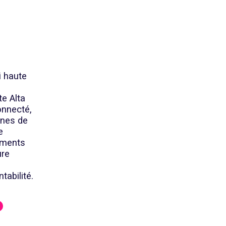
i haute
te Alta
onnecté,
ones de
e
ements
ure
ntabilité.