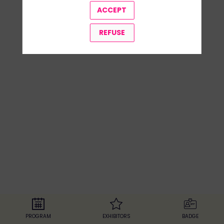
ACCEPT
Keynote
Philippe
REFUSE
Palazzi
-
CEO
Groupe
Casino
et
Président
de
Monoprix
et
Naturalia
PROGRAM
EXHIBITORS
BADGE