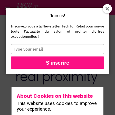
/*
*/
*/
/*
*/
Join us!
Inscrivez-vous à la Newsletter Tech for Retail pour suivre
toute l'actualité du salon et profiter d'offres
Artificial
exceptionnelles !
Type
your
intelligence,
email
S'inscrire
real proximity
Nov 25, 2025
|
9:30 AM
-
9:50 AM
About Cookies on this website
This website uses cookies to improve
your experience.
Description