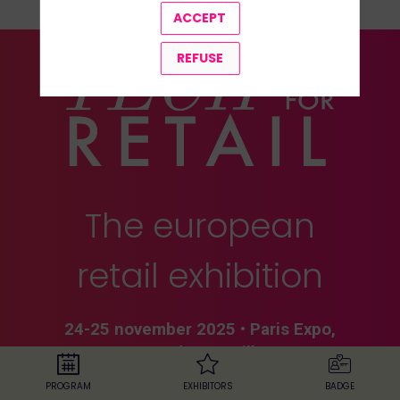
ACCEPT
REFUSE
The european
retail exhibition
24-25 november 2025
•
Paris Expo,
Porte de Versailles
PROGRAM
EXHIBITORS
BADGE