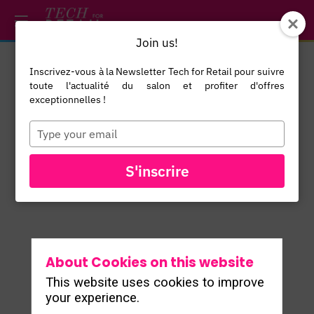
/*
*/
*/
/*
*/
Join us!
Inscrivez-vous à la Newsletter Tech for Retail pour suivre
Jane
Barge
toute l'actualité du salon et profiter d'offres
exceptionnelles !
VP Mirakl
JB
Connect
Type
your
Mirakl
email
S'inscrire
About Cookies on this website
This website uses cookies to improve
ALL SPEAKERS
your experience.