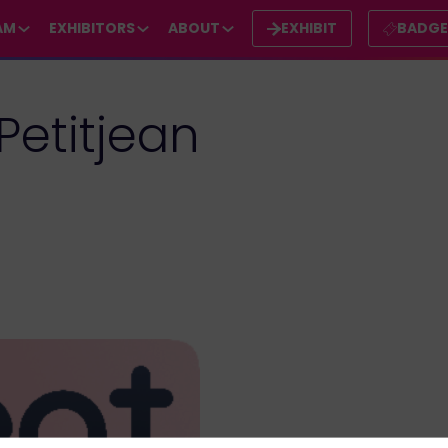
AM
EXHIBITORS
ABOUT
EXHIBIT
BADG
Petitjean