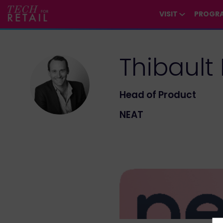
/*
*/
*/
/*
*/
VISIT
PROGR
Thibault
TP
Head of Product
NEAT