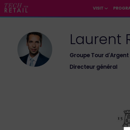
/*
*/
*/
/*
*/
VISIT
PROGR
Laurent
LR
Groupe Tour d'Argent
Directeur général