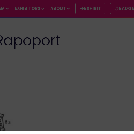
AM
EXHIBITORS
ABOUT
EXHIBIT
BADG
Rapoport