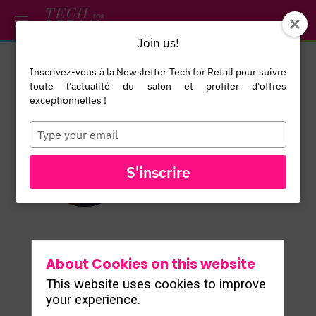
/*
*/
*/
/*
*/
Join us!
Inscrivez-vous à la Newsletter Tech for Retail pour suivre
Manoj
toute l'actualité du salon et profiter d'offres
Gupta
exceptionnelles !
Global Head
Type
your
of Support
MG
email
SAP
S'inscrire
Commerce
About Cookies on this website
This website uses cookies to improve
your experience.