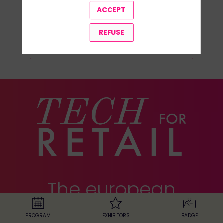
ACCEPT
REFUSE
ALL SPEAKERS
The european
retail exhibition
PROGRAM
EXHIBITORS
BADGE