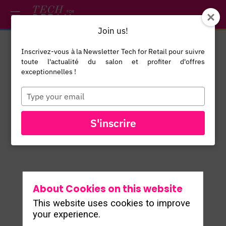
/*
*/
*/
/*
*/
Join us!
Inscrivez-vous à la Newsletter Tech for Retail pour suivre
Grégory
toute l'actualité du salon et profiter d'offres
Allet
exceptionnelles !
Directeur des
Type
your
Opérations SI
GA
email
& Logistique
S'inscrire
IDKIDS
About Cookies on this website
This website uses cookies to improve
your experience.