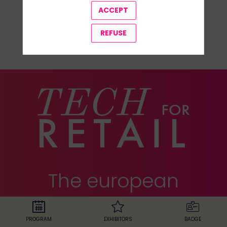
ACCEPT
REFUSE
ALL SPEAKERS
The european
retail exhibition
PROGRAM
EXHIBITORS
BADGE