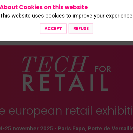
About Cookies on this website
This website uses cookies to improve your experience
ALL SPEAKERS
ACCEPT
REFUSE
e european retail exhibit
4-25 november 2025
•
Paris Expo, Porte de Versaill