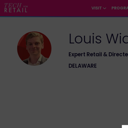
/*
*/
*/
/*
*/
VISIT
PROGR
Louis
Wia
LW
Expert Retail & Directe
DELAWARE