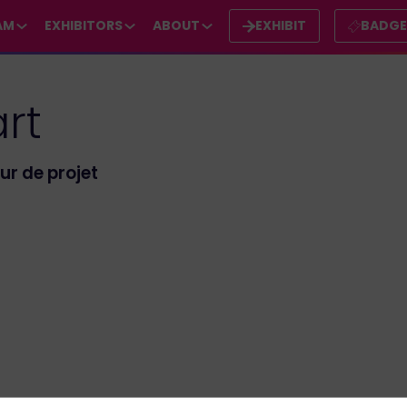
AM
EXHIBITORS
ABOUT
EXHIBIT
BADG
rt
ur de projet