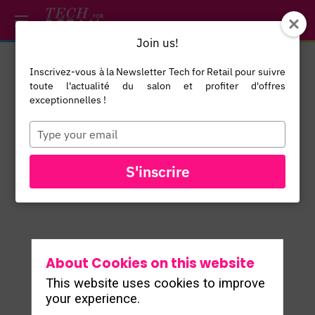
/*
*/
*/
/*
*/
Join us!
Inscrivez-vous à la Newsletter Tech for Retail pour suivre
Will
Moujol
toute l'actualité du salon et profiter d'offres
exceptionnelles !
Partner
WM
Manager
Type
your
Yotpo
email
S'inscrire
About Cookies on this website
This website uses cookies to improve
ALL SPEAKERS
your experience.