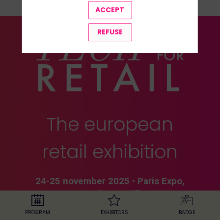
ACCEPT
REFUSE
The european
retail exhibition
24-25 november 2025
•
Paris Expo,
Porte de Versailles
PROGRAM
EXHIBITORS
BADGE