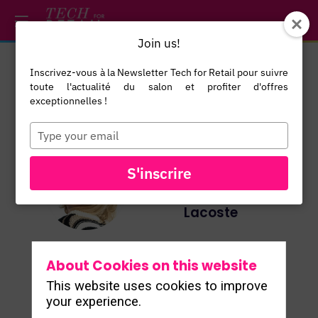
/*
*/
*/
/*
*/
Join us!
Inscrivez-vous à la Newsletter Tech for Retail pour suivre
Minke
toute l'actualité du salon et profiter d'offres
BERGEN
exceptionnelles !
Global Client
Type
your
& Data
email
Marketing
S'inscrire
MB
Director
Lacoste
About Cookies on this website
This website uses cookies to improve
your experience.